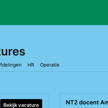
tures
fdelingen
HR
Operatie
NT2 docent A
Bekijk vacature