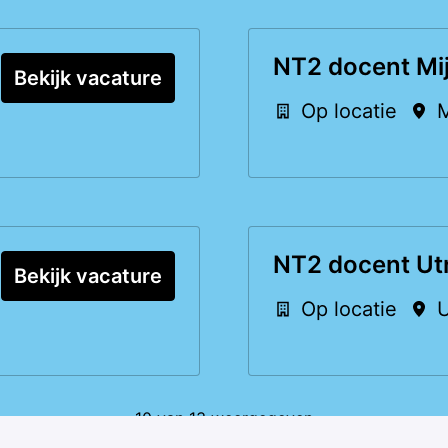
NT2 docent Mi
Bekijk vacature
Op locatie
M
NT2 docent Ut
Bekijk vacature
Op locatie
U
10 van 13 weergegeven