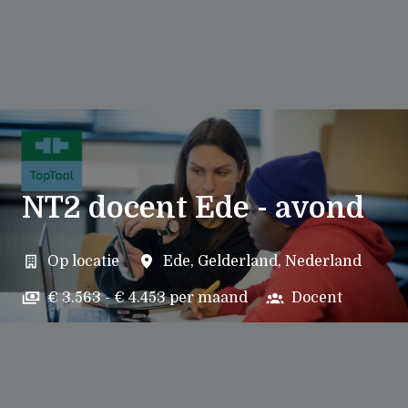
NT2 docent Ede - avond
Op locatie
Ede
,
Gelderland
,
Nederland
€ 3.563 - € 4.453 per maand
Docent