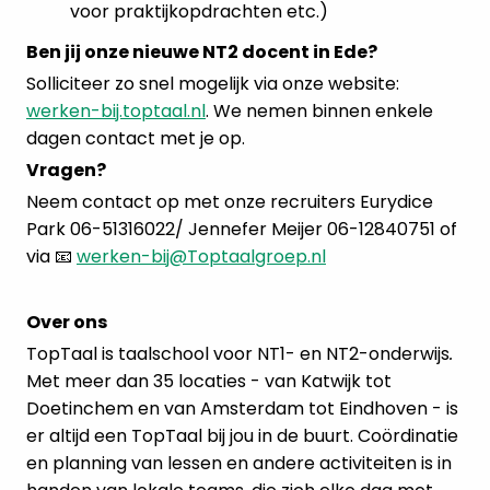
voor praktijkopdrachten etc.)
Ben jij onze nieuwe NT2 docent in Ede?
Solliciteer zo snel mogelijk via onze website:
werken-bij.toptaal.nl
. We nemen binnen enkele
dagen contact met je op.
Vragen?
Neem contact op met onze recruiters Eurydice
Park 06-51316022/ Jennefer Meijer 06-12840751 of
via 📧
werken-bij@Toptaalgroep.nl
Over ons
TopTaal is taalschool voor NT1- en NT2-onderwijs
.
Met meer dan 35 locaties - van Katwijk tot
Doetinchem en van Amsterdam tot Eindhoven - is
er altijd een TopTaal bij jou in de buurt. Coördinatie
en planning van lessen en andere activiteiten is in