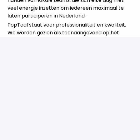
handen van lokale teams, die zich elke dag met
veel energie inzetten om iedereen maximaal te
laten participeren in Nederland.
TopTaal staat voor professionaliteit en kwaliteit.
We worden gezien als toonaangevend op het
gebied van taalonderwijs en inburgering. Door
onze activiteiten binnen en buiten de lessen
zorgen we samen met onze partners voor
verbinding en versterken we het
gemeenschapsgevoel. We zijn een mensgerichte
en sociale onderneming, betrokken bij onze
cursisten en medewerkers en trots op behaalde
resultaten. We staan nooit stil, maar blijven
ontwikkelen en innoveren, waarbij we ook de
kansen van AI omarmen.
Help ons mee te bouwen aan een samenleving
waarin iedereen een kans krijgt. Werven doen