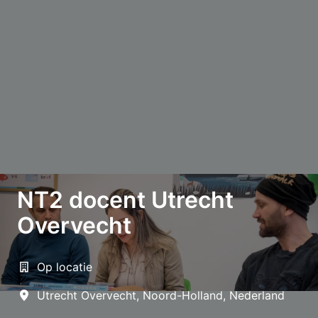
NT2 docent Utrecht
Overvecht
Op locatie
Utrecht Overvecht
,
Noord-Holland
,
Nederland