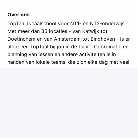
Over ons
TopTaal is taalschool voor NT1- en NT2-onderwijs
.
Met meer dan 35 locaties - van Katwijk tot
Doetinchem en van Amsterdam tot Eindhoven - is er
altijd een TopTaal bij jou in de buurt. Coördinatie en
planning van lessen en andere activiteiten is in
handen van lokale teams, die zich elke dag met veel
energie inzetten om iedereen maximaal te laten
participeren in Nederland.
TopTaal staat voor professionaliteit en kwaliteit. We
worden gezien als toonaangevend op het gebied
van taalonderwijs en inburgering. Door onze
activiteiten binnen en buiten de lessen zorgen we
samen met onze partners voor verbinding en
versterken we het gemeenschapsgevoel. We zijn een
mensgerichte en sociale onderneming, betrokken bij